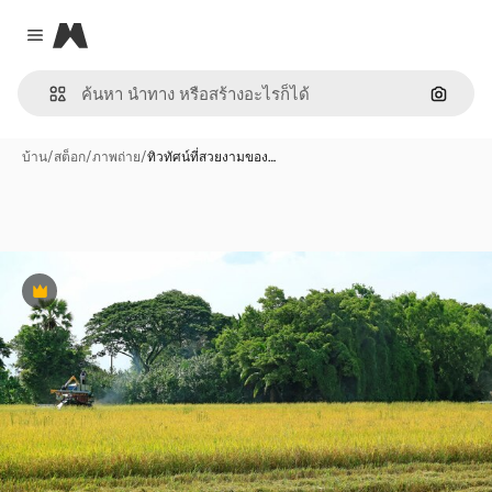
Magnific
Close menu
ค้นหาต
บ้าน
/
สต็อก
/
ภาพถ่าย
/
ทิวทัศน์ที่สวยงามของ…
พรีเมี่ยม