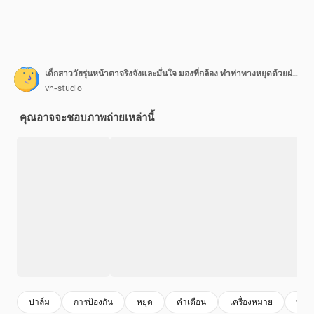
เด็กสาววัยรุ่นหน้าตาจริงจังและมั่นใจ มองที่กล้อง ทำท่าทางหยุดด้วยฝ่ามือบนพื้นหลังเมืองสีน้ำเงิน สัญลักษณ์เครื่องหมายหยุดเป็นสีแดง แนวคิดวัยรุ่น วัยรุ่น
vh-studio
คุณอาจจะชอบภาพถ่ายเหล่านี้
ปาล์ม
การป้องกัน
หยุด
คําเตือน
เครื่องหมาย
พื้นห