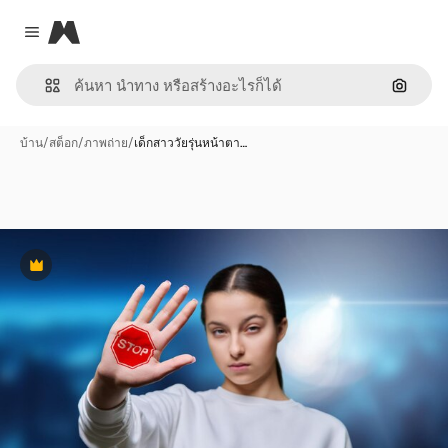
Magnific
Close menu
ค้นหาต
บ้าน
/
สต็อก
/
ภาพถ่าย
/
เด็กสาววัยรุ่นหน้าตา…
พรีเมี่ยม