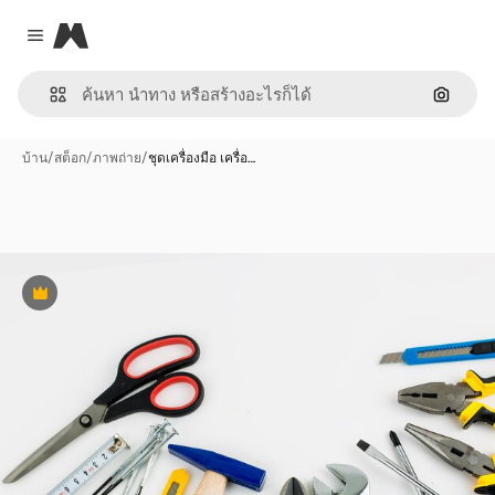
Magnific
Close menu
ค้นหาต
บ้าน
/
สต็อก
/
ภาพถ่าย
/
ชุดเครื่องมือ เครื่อ…
พรีเมี่ยม