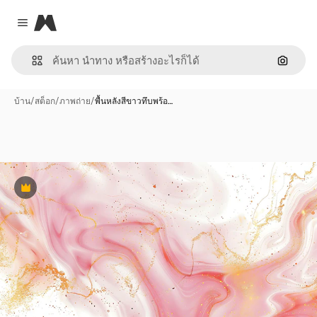
Magnific
Close menu
ค้นหาต
บ้าน
/
สต็อก
/
ภาพถ่าย
/
พื้นหลังสีขาวทึบพร้อ…
พรีเมี่ยม