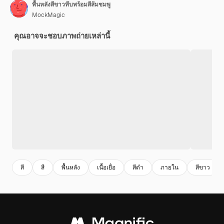
พื้นหลังสีขาวทึบพร้อมสีส้มชมพู
MockMagic
คุณอาจจะชอบภาพถ่ายเหล่านี้
สี
สี
พื้นหลัง
เนื้อเยื่อ
สีดํา
ภายใน
สีขาว