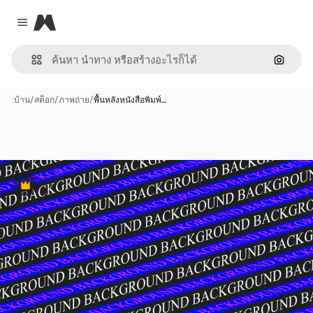
Magnific
Close menu
ค้นหาต
บ้าน
/
สต็อก
/
ภาพถ่าย
/
พื้นหลังหนังสือพิมพ์…
พรีเมี่ยม