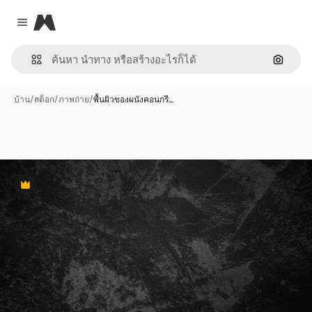
Magnific
Close menu
ค้นหาต
บ้าน
/
สต็อก
/
ภาพถ่าย
/
พื้นผิวของผนังคอนกรี…
พรีเมี่ยม