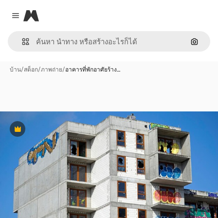
Magnific
Close menu
ค้นหาต
บ้าน
/
สต็อก
/
ภาพถ่าย
/
อาคารที่พักอาศัยร้าง…
พรีเมี่ยม