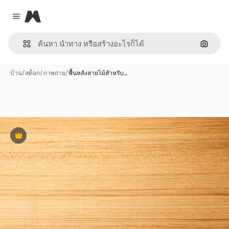
Magnific
Close menu
ค้นหาต
บ้าน
/
สต็อก
/
ภาพถ่าย
/
พื้นหลังลายไม้สำหรับ…
พรีเมี่ยม