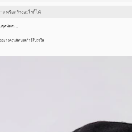
ในชุดทันสม…
งอย่างครุ่นคิดบนเก้าอี้โปร่งใส