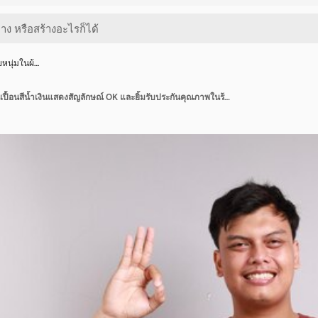
หนุ่มในผ้…
บาริสต้าชายหนุ่มในผ้ากันเปื้อนสีน้ำเงินแสดงสัญลักษณ์ OK และยิ้มรับประกันคุณภาพในร้านกาแฟที่ยืนอยู่เหนือพื้นหลังสีขาว