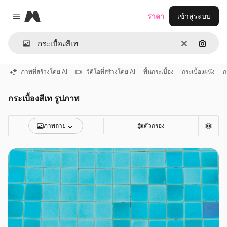
Magnific
ราคา
เข้าสู่ระบบ
Close menu
ชัดเจน
ค้นหาต
ภาพที่สร้างโดย AI
วิดีโอที่สร้างโดย AI
พื้นกระเบื้อง
กระเบื้องผนัง
ก
กระเบื้องสีเท รูปภาพ
ภาพถ่าย
ตัวกรอง