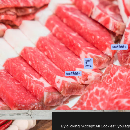
รรค์เพื่อผลักดันผลงานที่ดี
Spaces
Academy
ใช้งานกว่า 1 ล้านราย
ผู้ช่วย AI
เอกสาร
อทีฟ, บริษัท, เอเจนซี และสตูดิ
เครื่องมือสร้าง
การสนับสนุน
รูปภาพด้วย AI
เงื่อนไขการใช้งา
เครื่องมือสร้างวิดีโอ
นโยบายความเป็น
ด้วย AI
ส่วนตัว
เครื่องกำเนิดเสียง AI
ต้นฉบับ
เออร์ลี่เบิร์ด
สต็อกเนื้อหา
นโยบายคุกกี้
MCP สำหรับ
ศูนย์ความน่าเชื่อถ
เออร์
ลี่
Claude/ChatGPT
เบิร์ด
พันธมิตร
Agents
เออร์ลี่เบิร์ด
ธุรกิจ
เอพีไอ
แอปมือถือ
เครื่องมือ Magnific
ทั้งหมด
-
2026
Freepik Company S.L.U.
สงวนลิขสิทธิ์
.
By clicking “Accept All Cookies”, you ag