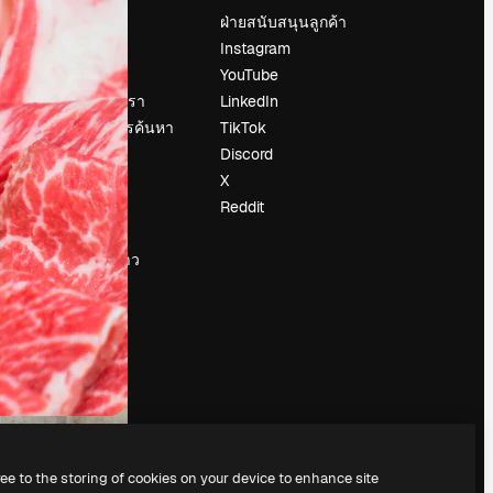
ราคา
ฝ่ายสนับสนุนลูกค้า
เกี่ยวกับเรา
Instagram
รีวิว
YouTube
น
ร่วมงานกับเรา
LinkedIn
แนวโน้มการค้นหา
TikTok
บล็อก
Discord
กิจกรรม
X
Slidesgo
Reddit
ือ
ขายเนื้อหา
ห้องแถลงข่าว
กำลังมองหา
magnific.ai
ree to the storing of cookies on your device to enhance site