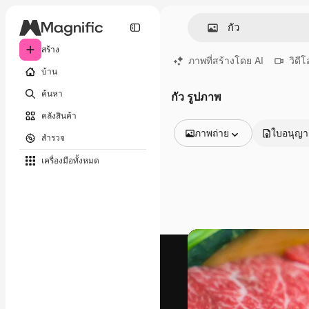
สร้าง
ภาพที่สร้างโดย AI
วิดีโ
บ้าน
ค้นหา
กัว รูปภาพ
คลังสินค้า
ภาพถ่าย
ใบอนุญ
สำรวจ
รูปภาพทั้งหมด
เครื่องมือทั้งหมด
เวกเตอร์
ภาพประกอบ
ภาพถ่าย
พีดีเอส
เทมเพลต
โมเดลจำลอง
วิดีโอ
คลิปวิดีโอ
โมชั่นกราฟิก
เทมเพลตวิดีโอ
ไอคอน
แบบจำลอง 3 มิติ
แบบอักษร