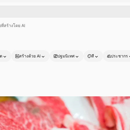
อที่สร้างโดย AI
าต
สร้างด้วย AI
ปฐมนิเทศ
สี
ประชากร
ผลิตภัณฑ์
เริ่มต้นใช้งาน