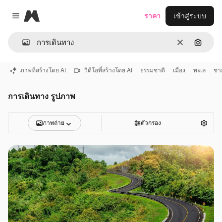
Magnific
ราคา
เข้าสู่ระบบ
Close menu
ชัดเจน
ค้นหาต
ภาพที่สร้างโดย AI
วิดีโอที่สร้างโดย AI
ธรรมชาติ
เมือง
ทะเล
ชา
การเดินทาง รูปภาพ
ภาพถ่าย
ตัวกรอง