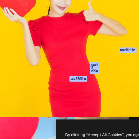
รรค์เพื่อผลักดันผลงานที่ดี
Spaces
Academy
ใช้งานกว่า 1 ล้านราย
ผู้ช่วย AI
เอกสาร
อทีฟ, บริษัท, เอเจนซี และสตูดิ
เครื่องมือสร้าง
การสนับสนุน
รูปภาพด้วย AI
เงื่อนไขการใช้งา
เครื่องมือสร้างวิดีโอ
นโยบายความเป็น
ด้วย AI
ส่วนตัว
เครื่องกำเนิดเสียง AI
ต้นฉบับ
เออร์ลี่เบิร์ด
สต็อกเนื้อหา
นโยบายคุกกี้
MCP สำหรับ
ศูนย์ความน่าเชื่อถ
เออร์
ลี่
Claude/ChatGPT
เบิร์ด
พันธมิตร
Agents
เออร์ลี่เบิร์ด
ธุรกิจ
เอพีไอ
แอปมือถือ
เครื่องมือ Magnific
ทั้งหมด
-
2026
Freepik Company S.L.U.
สงวนลิขสิทธิ์
.
By clicking “Accept All Cookies”, you ag