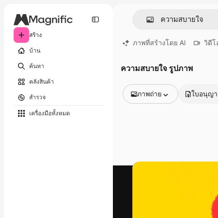
สร้าง
ภาพที่สร้างโดย AI
วิดีโ
บ้าน
ค้นหา
ความสบายใจ รูปภาพ
คลังสินค้า
ภาพถ่าย
ใบอนุญ
สำรวจ
รูปภาพทั้งหมด
เครื่องมือทั้งหมด
เวกเตอร์
ภาพประกอบ
ภาพถ่าย
พีดีเอส
เทมเพลต
โมเดลจำลอง
วิดีโอ
คลิปวิดีโอ
โมชั่นกราฟิก
เทมเพลตวิดีโอ
ไอคอน
แบบจำลอง 3 มิติ
แบบอักษร