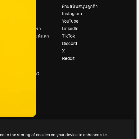
ราคา
ฝ่ายสนับสนุนลูกค้า
เกี่ยวกับเรา
Instagram
รีวิว
YouTube
น
ร่วมงานกับเรา
LinkedIn
แนวโน้มการค้นหา
TikTok
บล็อก
Discord
กิจกรรม
X
Slidesgo
Reddit
ือ
ขายเนื้อหา
ห้องแถลงข่าว
กำลังมองหา
magnific.ai
ree to the storing of cookies on your device to enhance site