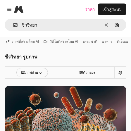
Magnific
ราคา
เข้าสู่ระบบ
Close menu
ชัดเจน
ค้นหาต
ภาพที่สร้างโดย AI
วิดีโอที่สร้างโดย AI
ธรรมชาติ
อาหาร
ดีเอ็นเอ
ชีววิทยา รูปภาพ
ภาพถ่าย
ตัวกรอง