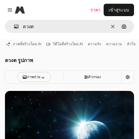
Magnific
ราคา
เข้าสู่ระบบ
Close menu
ชัดเจน
ค้นหาต
ภาพที่สร้างโดย AI
วิดีโอที่สร้างโดย AI
ความรัก
ความงาม
หัวใจ
ดวงต รูปภาพ
ภาพถ่าย
ตัวกรอง