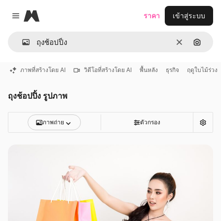
Magnific
ราคา
เข้าสู่ระบบ
Close menu
ชัดเจน
ค้นหาต
ภาพที่สร้างโดย AI
วิดีโอที่สร้างโดย AI
พื้นหลัง
ธุรกิจ
ฤดูใบไม้ร่วง
ถุงช้อปปิ้ง รูปภาพ
ภาพถ่าย
ตัวกรอง