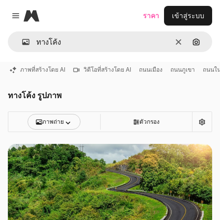
Magnific
ราคา
เข้าสู่ระบบ
Close menu
ชัดเจน
ค้นหาต
ภาพที่สร้างโดย AI
วิดีโอที่สร้างโดย AI
ถนนเมือง
ถนนภูเขา
ถนนใน
ทางโค้ง รูปภาพ
ภาพถ่าย
ตัวกรอง