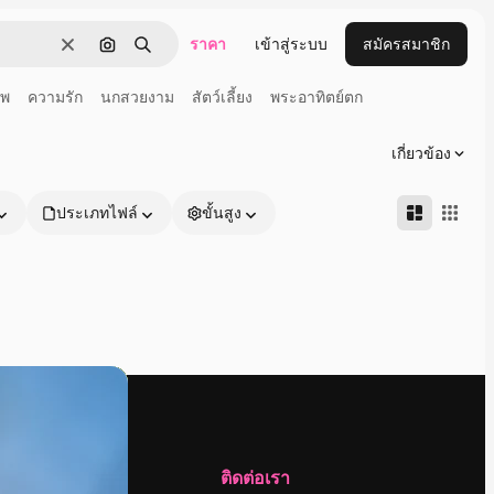
ราคา
เข้าสู่ระบบ
สมัครสมาชิก
ชัดเจน
ค้นหาตามรูปภาพ
ค้นหา
ยพ
ความรัก
นกสวยงาม
สัตว์เลี้ยง
พระอาทิตย์ตก
เกี่ยวข้อง
ประเภทไฟล์
ขั้นสูง
บริษัท
ติดต่อเรา