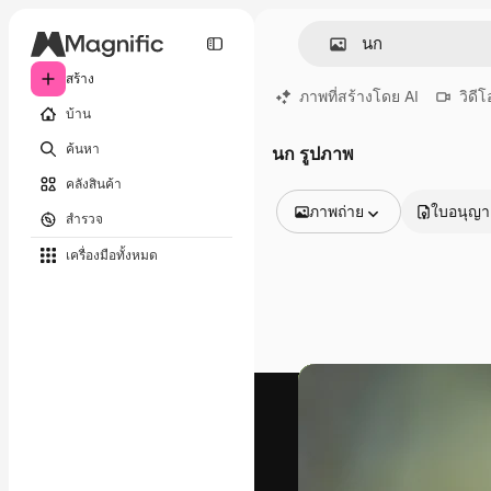
สร้าง
ภาพที่สร้างโดย AI
วิดีโ
บ้าน
ค้นหา
นก รูปภาพ
คลังสินค้า
ภาพถ่าย
ใบอนุญ
สำรวจ
รูปภาพทั้งหมด
เครื่องมือทั้งหมด
เวกเตอร์
ภาพประกอบ
ภาพถ่าย
พีดีเอส
เทมเพลต
โมเดลจำลอง
วิดีโอ
คลิปวิดีโอ
โมชั่นกราฟิก
เทมเพลตวิดีโอ
ไอคอน
แบบจำลอง 3 มิติ
แบบอักษร