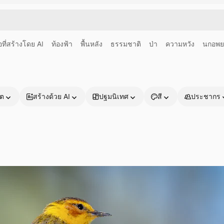
อที่สร้างโดย AI
ท้องฟ้า
พื้นหลัง
ธรรมชาติ
ป่า
ความหวัง
นกอพ
าต
สร้างด้วย AI
ปฐมนิเทศ
สี
ประชากร
ผลิตภัณฑ์
เริ่มต้นใช้งาน