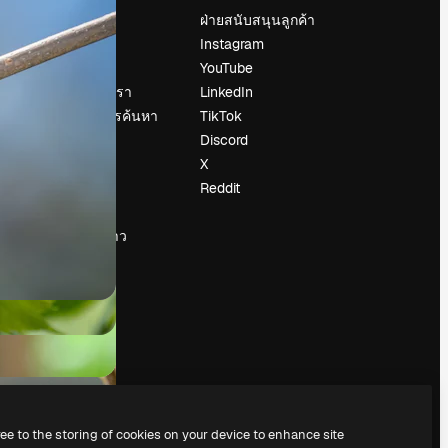
ราคา
ฝ่ายสนับสนุนลูกค้า
เกี่ยวกับเรา
Instagram
รีวิว
YouTube
น
ร่วมงานกับเรา
LinkedIn
แนวโน้มการค้นหา
TikTok
บล็อก
Discord
กิจกรรม
X
Slidesgo
Reddit
ือ
ขายเนื้อหา
ห้องแถลงข่าว
กำลังมองหา
magnific.ai
ree to the storing of cookies on your device to enhance site