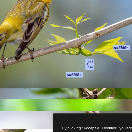
รรค์เพื่อผลักดันผลงานที่ดี
Spaces
Academy
ใช้งานกว่า 1 ล้านราย
ผู้ช่วย AI
เอกสาร
อทีฟ, บริษัท, เอเจนซี และสตูดิ
เครื่องมือสร้าง
การสนับสนุน
รูปภาพด้วย AI
เงื่อนไขการใช้งา
เครื่องมือสร้างวิดีโอ
นโยบายความเป็น
ด้วย AI
ส่วนตัว
เครื่องกำเนิดเสียง AI
ต้นฉบับ
เออร์ลี่เบิร์ด
สต็อกเนื้อหา
นโยบายคุกกี้
MCP สำหรับ
ศูนย์ความน่าเชื่อถ
เออร์
ลี่
Claude/ChatGPT
เบิร์ด
พันธมิตร
Agents
เออร์ลี่เบิร์ด
ธุรกิจ
เอพีไอ
แอปมือถือ
เครื่องมือ Magnific
ทั้งหมด
-
2026
Freepik Company S.L.U.
สงวนลิขสิทธิ์
.
By clicking “Accept All Cookies”, you ag