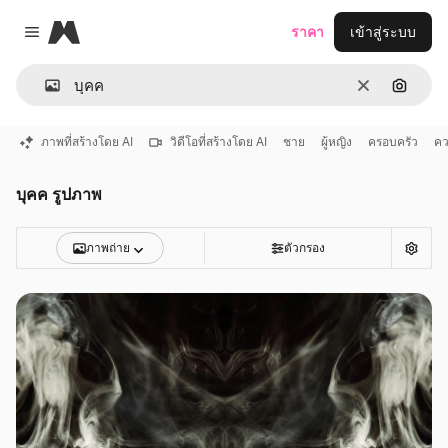
Magnific
ราคา
เข้าสู่ระบบ
Close menu
ชัดเจน
ค้นหาต
ภาพที่สร้างโดย AI
วิดีโอที่สร้างโดย AI
ชาย
ผู้หญิง
ครอบครัว
คว
บุคค รูปภาพ
ภาพถ่าย
ตัวกรอง