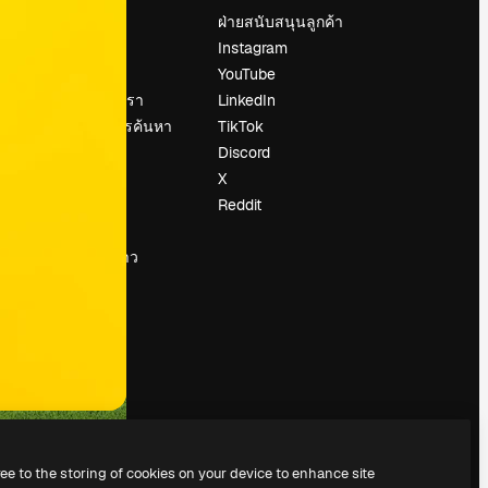
ราคา
ฝ่ายสนับสนุนลูกค้า
เกี่ยวกับเรา
Instagram
รีวิว
YouTube
น
ร่วมงานกับเรา
LinkedIn
แนวโน้มการค้นหา
TikTok
บล็อก
Discord
กิจกรรม
X
Slidesgo
Reddit
ือ
ขายเนื้อหา
ห้องแถลงข่าว
กำลังมองหา
magnific.ai
ree to the storing of cookies on your device to enhance site