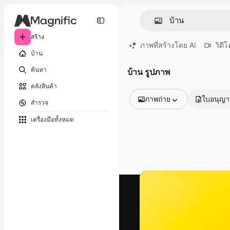
สร้าง
ภาพที่สร้างโดย AI
วิดีโ
บ้าน
ค้นหา
บ้าน รูปภาพ
คลังสินค้า
ภาพถ่าย
ใบอนุญ
สำรวจ
รูปภาพทั้งหมด
เครื่องมือทั้งหมด
เวกเตอร์
ภาพประกอบ
ภาพถ่าย
พีดีเอส
เทมเพลต
โมเดลจำลอง
วิดีโอ
คลิปวิดีโอ
โมชั่นกราฟิก
เทมเพลตวิดีโอ
ไอคอน
แบบจำลอง 3 มิติ
แบบอักษร