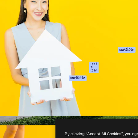
รรค์เพื่อผลักดันผลงานที่ดี
Spaces
Academy
ใช้งานกว่า 1 ล้านราย
ผู้ช่วย AI
เอกสาร
อทีฟ, บริษัท, เอเจนซี และสตูดิ
เครื่องมือสร้าง
การสนับสนุน
รูปภาพด้วย AI
เงื่อนไขการใช้งา
เครื่องมือสร้างวิดีโอ
นโยบายความเป็น
ด้วย AI
ส่วนตัว
เครื่องกำเนิดเสียง AI
ต้นฉบับ
เออร์ลี่เบิร์ด
สต็อกเนื้อหา
นโยบายคุกกี้
MCP สำหรับ
ศูนย์ความน่าเชื่อถ
เออร์
ลี่
Claude/ChatGPT
เบิร์ด
พันธมิตร
Agents
เออร์ลี่เบิร์ด
ธุรกิจ
เอพีไอ
แอปมือถือ
เครื่องมือ Magnific
ทั้งหมด
-
2026
Freepik Company S.L.U.
สงวนลิขสิทธิ์
.
By clicking “Accept All Cookies”, you ag