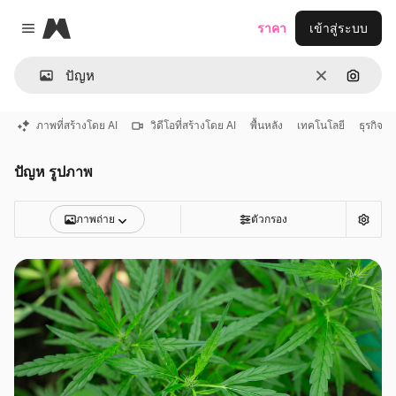
Magnific
ราคา
เข้าสู่ระบบ
Close menu
ชัดเจน
ค้นหาต
ภาพที่สร้างโดย AI
วิดีโอที่สร้างโดย AI
พื้นหลัง
เทคโนโลยี
ธุรกิจ
ปัญห รูปภาพ
ภาพถ่าย
ตัวกรอง