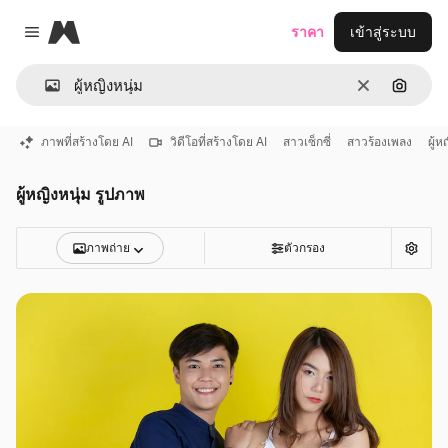
Magnific
ราคา
เข้าสู่ระบบ
Close menu
ชัดเจน
ค้นหาต
ภาพที่สร้างโดย AI
วิดีโอที่สร้างโดย AI
สาวเซ็กซี่
สาวร้องเพลง
ผู้ห
ผู้หญิงหนุ่ม รูปภาพ
ภาพถ่าย
ตัวกรอง