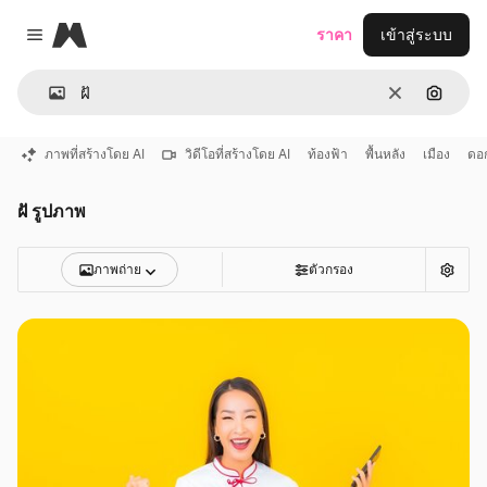
Magnific
ราคา
เข้าสู่ระบบ
Close menu
ชัดเจน
ค้นหาต
ภาพที่สร้างโดย AI
วิดีโอที่สร้างโดย AI
ท้องฟ้า
พื้นหลัง
เมือง
ดอก
ฝั รูปภาพ
ภาพถ่าย
ตัวกรอง