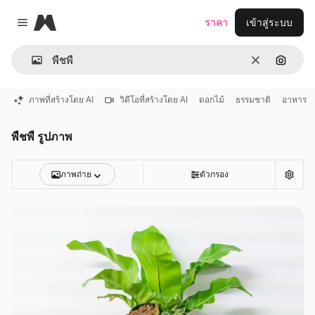
Magnific
ราคา
เข้าสู่ระบบ
Close menu
ชัดเจน
ค้นหาต
ภาพที่สร้างโดย AI
วิดีโอที่สร้างโดย AI
ดอกไม้
ธรรมชาติ
อาหาร
พืชพื รูปภาพ
ภาพถ่าย
ตัวกรอง