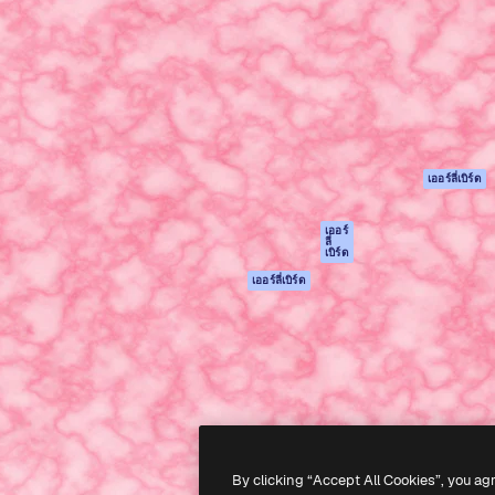
รรค์เพื่อผลักดันผลงานที่ดี
Spaces
Academy
ใช้งานกว่า 1 ล้านราย
ผู้ช่วย AI
เอกสาร
อทีฟ, บริษัท, เอเจนซี และสตูดิ
เครื่องมือสร้าง
การสนับสนุน
รูปภาพด้วย AI
เงื่อนไขการใช้งา
เครื่องมือสร้างวิดีโอ
นโยบายความเป็น
ด้วย AI
ส่วนตัว
เครื่องกำเนิดเสียง AI
ต้นฉบับ
เออร์ลี่เบิร์ด
สต็อกเนื้อหา
นโยบายคุกกี้
MCP สำหรับ
ศูนย์ความน่าเชื่อถ
เออร์
ลี่
Claude/ChatGPT
เบิร์ด
พันธมิตร
Agents
เออร์ลี่เบิร์ด
ธุรกิจ
เอพีไอ
แอปมือถือ
เครื่องมือ Magnific
ทั้งหมด
-
2026
Freepik Company S.L.U.
สงวนลิขสิทธิ์
.
By clicking “Accept All Cookies”, you ag