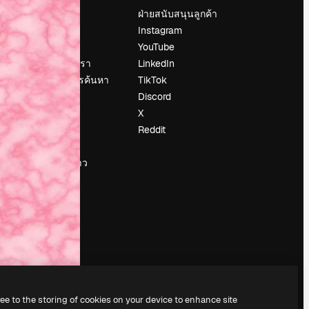
ราคา
ฝ่ายสนับสนุนลูกค้า
เกี่ยวกับเรา
Instagram
รีวิว
YouTube
น
ร่วมงานกับเรา
LinkedIn
แนวโน้มการค้นหา
TikTok
บล็อก
Discord
กิจกรรม
X
Slidesgo
Reddit
ือ
ขายเนื้อหา
ห้องแถลงข่าว
กำลังมองหา
magnific.ai
ree to the storing of cookies on your device to enhance site