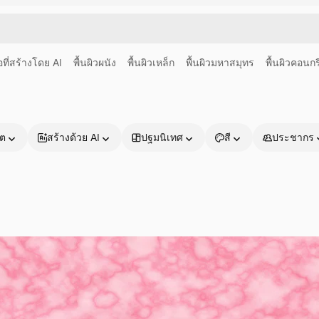
อที่สร้างโดย AI
พื้นผิวผนัง
พื้นผิวเหล็ก
พื้นผิวมหาสมุทร
พื้นผิวคอนกร
าต
สร้างด้วย AI
ปฐมนิเทศ
สี
ประชากร
ผลิตภัณฑ์
เริ่มต้นใช้งาน