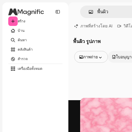
สร้าง
ภาพที่สร้างโดย AI
วิดีโ
บ้าน
ค้นหา
พื้นผิว รูปภาพ
คลังสินค้า
ภาพถ่าย
ใบอนุญ
สำรวจ
รูปภาพทั้งหมด
เครื่องมือทั้งหมด
เวกเตอร์
ภาพประกอบ
ภาพถ่าย
พีดีเอส
เทมเพลต
โมเดลจำลอง
วิดีโอ
คลิปวิดีโอ
โมชั่นกราฟิก
เทมเพลตวิดีโอ
ไอคอน
แบบจำลอง 3 มิติ
แบบอักษร