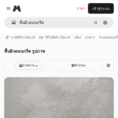
Magnific
ราคา
เข้าสู่ระบบ
Close menu
ชัดเจน
ค้นหาต
ภาพที่สร้างโดย AI
วิดีโอที่สร้างโดย AI
เมือง
อาคาร
กำแพงคอนกร
พื้นผิวคอนกรีต รูปภาพ
ภาพถ่าย
ตัวกรอง