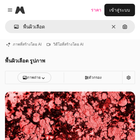
Magnific
ราคา
เข้าสู่ระบบ
Close menu
ชัดเจน
ค้นหาต
ภาพที่สร้างโดย AI
วิดีโอที่สร้างโดย AI
พื้นผิวเลือด รูปภาพ
ภาพถ่าย
ตัวกรอง