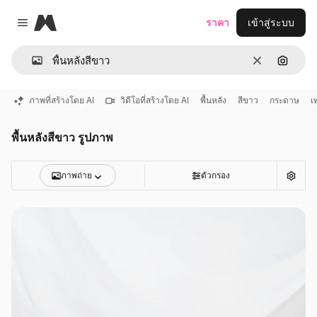
Magnific
ราคา
เข้าสู่ระบบ
Close menu
ชัดเจน
ค้นหาต
ภาพที่สร้างโดย AI
วิดีโอที่สร้างโดย AI
พื้นหลัง
สีขาว
กระดาษ
เ
พื้นหลังสีขาว รูปภาพ
ภาพถ่าย
ตัวกรอง