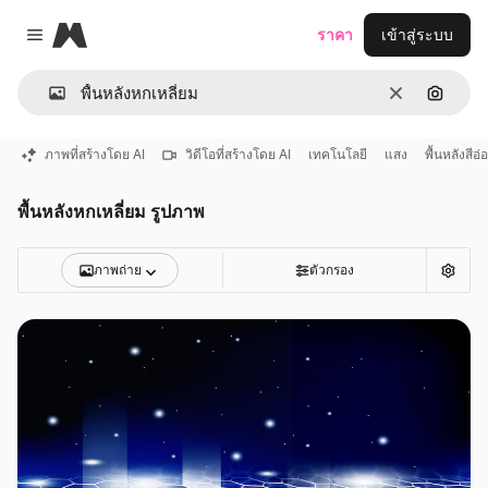
Magnific
ราคา
เข้าสู่ระบบ
Close menu
ชัดเจน
ค้นหาต
ภาพที่สร้างโดย AI
วิดีโอที่สร้างโดย AI
เทคโนโลยี
แสง
พื้นหลังสีอ่
พื้นหลังหกเหลี่ยม รูปภาพ
ภาพถ่าย
ตัวกรอง