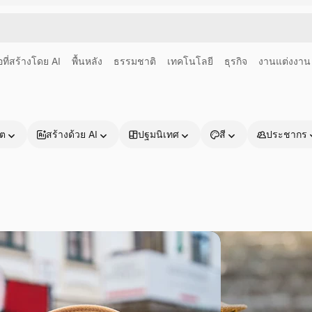
อที่สร้างโดย AI
พื้นหลัง
ธรรมชาติ
เทคโนโลยี
ธุรกิจ
งานแต่งงาน
าต
สร้างด้วย AI
ปฐมนิเทศ
สี
ประชากร
ผลิตภัณฑ์
เริ่มต้นใช้งาน