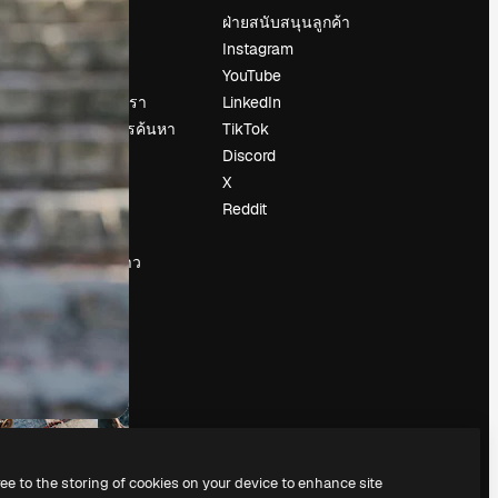
ราคา
ฝ่ายสนับสนุนลูกค้า
เกี่ยวกับเรา
Instagram
รีวิว
YouTube
น
ร่วมงานกับเรา
LinkedIn
แนวโน้มการค้นหา
TikTok
บล็อก
Discord
กิจกรรม
X
Slidesgo
Reddit
ือ
ขายเนื้อหา
ห้องแถลงข่าว
กำลังมองหา
magnific.ai
ree to the storing of cookies on your device to enhance site