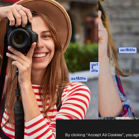
รรค์เพื่อผลักดันผลงานที่ดี
Spaces
Academy
ใช้งานกว่า 1 ล้านราย
ผู้ช่วย AI
เอกสาร
อทีฟ, บริษัท, เอเจนซี และสตูดิ
เครื่องมือสร้าง
การสนับสนุน
รูปภาพด้วย AI
เงื่อนไขการใช้งา
เครื่องมือสร้างวิดีโอ
นโยบายความเป็น
ด้วย AI
ส่วนตัว
เครื่องกำเนิดเสียง AI
ต้นฉบับ
เออร์ลี่เบิร์ด
สต็อกเนื้อหา
นโยบายคุกกี้
MCP สำหรับ
ศูนย์ความน่าเชื่อถ
เออร์
ลี่
Claude/ChatGPT
เบิร์ด
พันธมิตร
Agents
เออร์ลี่เบิร์ด
ธุรกิจ
เอพีไอ
แอปมือถือ
เครื่องมือ Magnific
ทั้งหมด
-
2026
Freepik Company S.L.U.
สงวนลิขสิทธิ์
.
By clicking “Accept All Cookies”, you ag