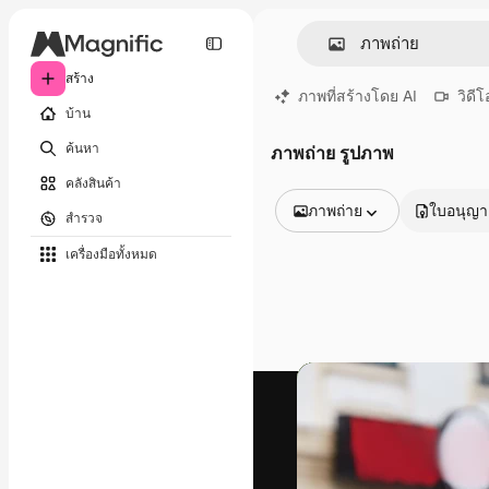
สร้าง
ภาพที่สร้างโดย AI
วิดีโ
บ้าน
ค้นหา
ภาพถ่าย รูปภาพ
คลังสินค้า
ภาพถ่าย
ใบอนุญ
สำรวจ
รูปภาพทั้งหมด
เครื่องมือทั้งหมด
เวกเตอร์
ภาพประกอบ
ภาพถ่าย
พีดีเอส
เทมเพลต
โมเดลจำลอง
วิดีโอ
คลิปวิดีโอ
โมชั่นกราฟิก
เทมเพลตวิดีโอ
ไอคอน
แบบจำลอง 3 มิติ
แบบอักษร