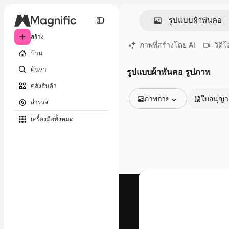
สร้าง
ภาพที่สร้างโดย AI
วิดีโ
บ้าน
ค้นหา
รูปแบบผ้าพันคอ รูปภาพ
คลังสินค้า
ภาพถ่าย
ใบอนุญ
สำรวจ
รูปภาพทั้งหมด
เครื่องมือทั้งหมด
เวกเตอร์
ภาพประกอบ
ภาพถ่าย
พีดีเอส
เทมเพลต
โมเดลจำลอง
วิดีโอ
คลิปวิดีโอ
โมชั่นกราฟิก
เทมเพลตวิดีโอ
ไอคอน
แบบจำลอง 3 มิติ
แบบอักษร