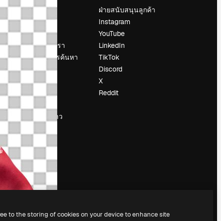
ราคา
ฝ่ายสนับสนุนลูกค้า
เกี่ยวกับเรา
Instagram
รีวิว
YouTube
น
ร่วมงานกับเรา
LinkedIn
แนวโน้มการค้นหา
TikTok
บล็อก
Discord
กิจกรรม
X
Slidesgo
Reddit
ือ
ขายเนื้อหา
ห้องแถลงข่าว
กำลังมองหา
magnific.ai
ree to the storing of cookies on your device to enhance site