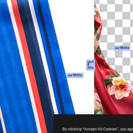
รรค์เพื่อผลักดันผลงานที่ดี
Spaces
Academy
ใช้งานกว่า 1 ล้านราย
ผู้ช่วย AI
เอกสาร
อทีฟ, บริษัท, เอเจนซี และสตูดิ
เครื่องมือสร้าง
การสนับสนุน
รูปภาพด้วย AI
เงื่อนไขการใช้งา
เครื่องมือสร้างวิดีโอ
นโยบายความเป็น
ด้วย AI
ส่วนตัว
เครื่องกำเนิดเสียง AI
ต้นฉบับ
เออร์ลี่เบิร์ด
สต็อกเนื้อหา
นโยบายคุกกี้
MCP สำหรับ
ศูนย์ความน่าเชื่อถ
เออร์
ลี่
Claude/ChatGPT
เบิร์ด
พันธมิตร
Agents
เออร์ลี่เบิร์ด
ธุรกิจ
เอพีไอ
แอปมือถือ
เครื่องมือ Magnific
ทั้งหมด
-
2026
Freepik Company S.L.U.
สงวนลิขสิทธิ์
.
By clicking “Accept All Cookies”, you ag