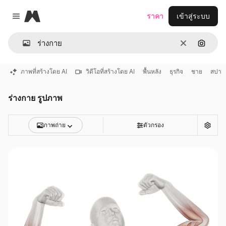
Magnific
ราคา
เข้าสู่ระบบ
Close menu
ชัดเจน
ค้นหาต
ภาพที่สร้างโดย AI
วิดีโอที่สร้างโดย AI
พื้นหลัง
ธุรกิจ
ชาย
สปา
ร่างกาย รูปภาพ
ภาพถ่าย
ตัวกรอง