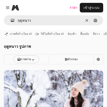
Magnific
ราคา
เข้าสู่ระบบ
Close menu
ชัดเจน
ค้นหาต
ภาพที่สร้างโดย AI
วิดีโอที่สร้างโดย AI
ท้องฟ้า
พื้นหลัง
สีขาว
เม
ฤดูหนาว รูปภาพ
ภาพถ่าย
ตัวกรอง