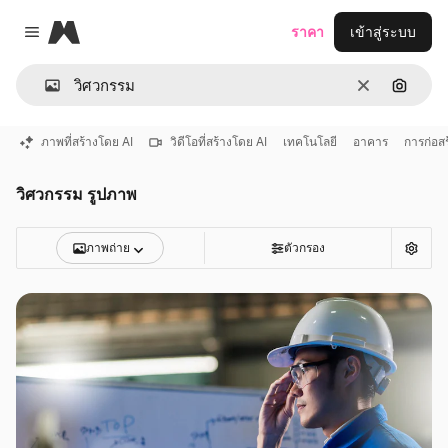
Magnific
ราคา
เข้าสู่ระบบ
Close menu
ชัดเจน
ค้นหาต
ภาพที่สร้างโดย AI
วิดีโอที่สร้างโดย AI
เทคโนโลยี
อาคาร
การก่อสร
วิศวกรรม รูปภาพ
ภาพถ่าย
ตัวกรอง