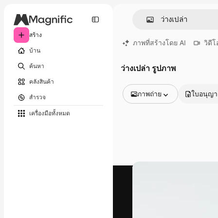
สร้าง
ภาพที่สร้างโดย AI
วิดีโ
บ้าน
ค้นหา
ว่างเปล่า รูปภาพ
คลังสินค้า
ภาพถ่าย
ใบอนุญ
สำรวจ
รูปภาพทั้งหมด
เครื่องมือทั้งหมด
เวกเตอร์
ภาพประกอบ
ภาพถ่าย
พีดีเอส
เทมเพลต
โมเดลจำลอง
วิดีโอ
คลิปวิดีโอ
โมชั่นกราฟิก
เทมเพลตวิดีโอ
ไอคอน
แบบจำลอง 3 มิติ
แบบอักษร