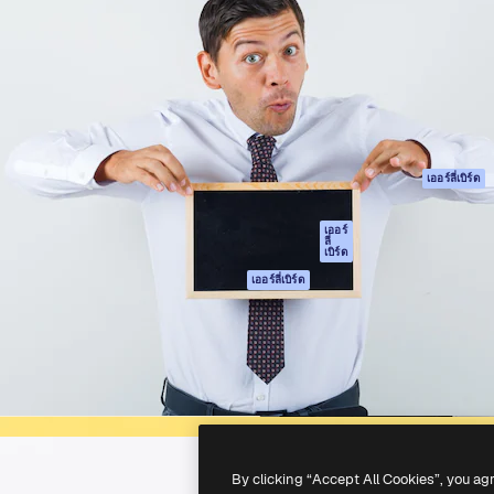
รรค์เพื่อผลักดันผลงานที่ดี
Spaces
Academy
ใช้งานกว่า 1 ล้านราย
ผู้ช่วย AI
เอกสาร
อทีฟ, บริษัท, เอเจนซี และสตูดิ
เครื่องมือสร้าง
การสนับสนุน
รูปภาพด้วย AI
เงื่อนไขการใช้งา
เครื่องมือสร้างวิดีโอ
นโยบายความเป็น
ด้วย AI
ส่วนตัว
เครื่องกำเนิดเสียง AI
ต้นฉบับ
เออร์ลี่เบิร์ด
สต็อกเนื้อหา
นโยบายคุกกี้
MCP สำหรับ
ศูนย์ความน่าเชื่อถ
เออร์
ลี่
Claude/ChatGPT
เบิร์ด
พันธมิตร
Agents
เออร์ลี่เบิร์ด
ธุรกิจ
เอพีไอ
แอปมือถือ
เครื่องมือ Magnific
ทั้งหมด
-
2026
Freepik Company S.L.U.
สงวนลิขสิทธิ์
.
By clicking “Accept All Cookies”, you ag