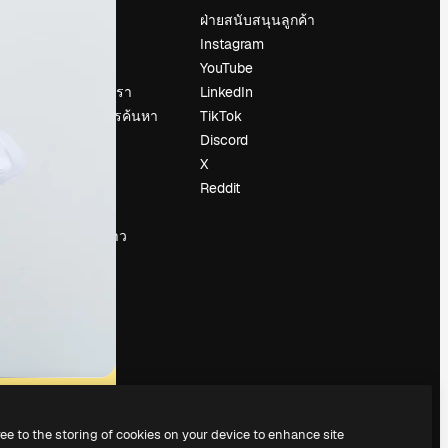
ราคา
ฝ่ายสนับสนุนลูกค้า
เกี่ยวกับเรา
Instagram
รีวิว
YouTube
น
ร่วมงานกับเรา
LinkedIn
แนวโน้มการค้นหา
TikTok
บล็อก
Discord
กิจกรรม
X
Slidesgo
Reddit
ือ
ขายเนื้อหา
ห้องแถลงข่าว
กำลังมองหา
magnific.ai
ree to the storing of cookies on your device to enhance site