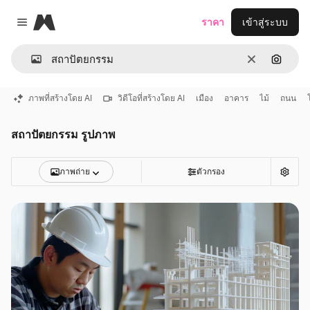
Magnific
ราคา
เข้าสู่ระบบ
Close menu
ชัดเจน
ค้นหาต
ภาพที่สร้างโดย AI
วิดีโอที่สร้างโดย AI
เมือง
อาคาร
ไม้
ถนน
สถาปัตยกรรม รูปภาพ
ภาพถ่าย
ตัวกรอง