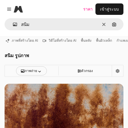
Magnific
ราคา
เข้าสู่ระบบ
Close menu
ชัดเจน
ค้นหาต
ภาพที่สร้างโดย AI
วิดีโอที่สร้างโดย AI
พื้นหลัง
พื้นผิวเหล็ก
กำแพงเ
สนิม รูปภาพ
ภาพถ่าย
ตัวกรอง