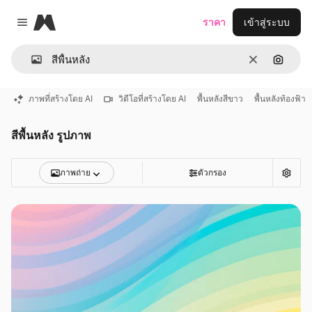
Magnific
ราคา
เข้าสู่ระบบ
Close menu
ชัดเจน
ค้นหาต
ภาพที่สร้างโดย AI
วิดีโอที่สร้างโดย AI
พื้นหลังสีขาว
พื้นหลังท้องฟ้า
สีพื้นหลัง รูปภาพ
ภาพถ่าย
ตัวกรอง