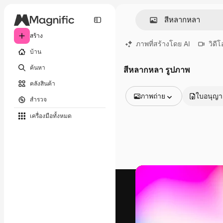
สร้าง
ภาพที่สร้างโดย AI
วิดีโ
บ้าน
ค้นหา
สีหลากหลา รูปภาพ
คลังสินค้า
ภาพถ่าย
ใบอนุญ
สำรวจ
รูปภาพทั้งหมด
เครื่องมือทั้งหมด
เวกเตอร์
ภาพประกอบ
ภาพถ่าย
พีดีเอส
เทมเพลต
โมเดลจำลอง
วิดีโอ
คลิปวิดีโอ
โมชั่นกราฟิก
เทมเพลตวิดีโอ
ไอคอน
แบบจำลอง 3 มิติ
แบบอักษร