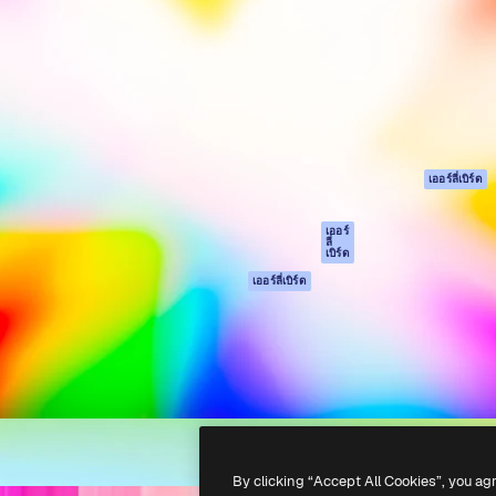
รรค์เพื่อผลักดันผลงานที่ดี
Spaces
Academy
ใช้งานกว่า 1 ล้านราย
ผู้ช่วย AI
เอกสาร
อทีฟ, บริษัท, เอเจนซี และสตูดิ
เครื่องมือสร้าง
การสนับสนุน
รูปภาพด้วย AI
เงื่อนไขการใช้งา
เครื่องมือสร้างวิดีโอ
นโยบายความเป็น
ด้วย AI
ส่วนตัว
เครื่องกำเนิดเสียง AI
ต้นฉบับ
เออร์ลี่เบิร์ด
สต็อกเนื้อหา
นโยบายคุกกี้
MCP สำหรับ
ศูนย์ความน่าเชื่อถ
เออร์
ลี่
Claude/ChatGPT
เบิร์ด
พันธมิตร
Agents
เออร์ลี่เบิร์ด
ธุรกิจ
เอพีไอ
แอปมือถือ
เครื่องมือ Magnific
ทั้งหมด
-
2026
Freepik Company S.L.U.
สงวนลิขสิทธิ์
.
By clicking “Accept All Cookies”, you ag