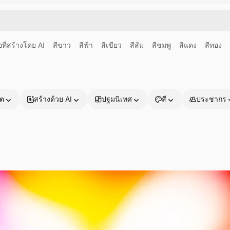
อที่สร้างโดย AI
สีขาว
สีฟ้า
สีเขียว
สีส้ม
สีชมพู
สีแดง
สีทอง
าต
สร้างด้วย AI
ปฐมนิเทศ
สี
ประชากร
ผลิตภัณฑ์
เริ่มต้นใช้งาน