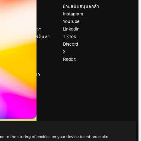
ราคา
ฝ่ายสนับสนุนลูกค้า
เกี่ยวกับเรา
Instagram
รีวิว
YouTube
น
ร่วมงานกับเรา
LinkedIn
แนวโน้มการค้นหา
TikTok
บล็อก
Discord
กิจกรรม
X
Slidesgo
Reddit
ือ
ขายเนื้อหา
ห้องแถลงข่าว
กำลังมองหา
magnific.ai
ree to the storing of cookies on your device to enhance site