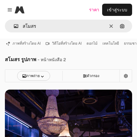
Magnific
ราคา
เข้าสู่ระบบ
Close menu
ชัดเจน
ค้นหาต
ภาพที่สร้างโดย AI
วิดีโอที่สร้างโดย AI
ดอกไม้
เทคโนโลยี
ธรรมชา
สโมสร รูปภาพ
- หน้าหนังสือ 2
ภาพถ่าย
ตัวกรอง