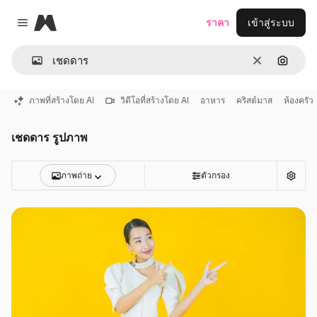
Magnific
ราคา
เข้าสู่ระบบ
Close menu
ชัดเจน
ค้นหาต
ภาพที่สร้างโดย AI
วิดีโอที่สร้างโดย AI
อาหาร
คริสต์มาส
ห้องครัว
เชดดาร รูปภาพ
ภาพถ่าย
ตัวกรอง