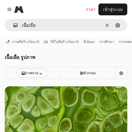
Magnific
ราคา
เข้าสู่ระบบ
Close menu
ชัดเจน
ค้นหาต
ภาพที่สร้างโดย AI
วิดีโอที่สร้างโดย AI
ดีเอ็นเอ
การศึกษา
การแพทย
เนื้อเยื่อ รูปภาพ
ภาพถ่าย
ตัวกรอง