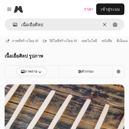
Magnific
ราคา
เข้าสู่ระบบ
Close menu
ชัดเจน
ค้นหาต
ภาพที่สร้างโดย AI
วิดีโอที่สร้างโดย AI
เทคโนโลยี
หนังสือ
ดีเอ็นเอ
เนื้อเยื่อศิลป รูปภาพ
ภาพถ่าย
ตัวกรอง