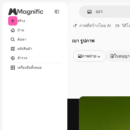
สร้าง
ภาพที่สร้างโดย AI
วิดีโ
บ้าน
ค้นหา
เบา รูปภาพ
คลังสินค้า
ภาพถ่าย
ใบอนุญ
สำรวจ
รูปภาพทั้งหมด
เครื่องมือทั้งหมด
เวกเตอร์
ภาพประกอบ
ภาพถ่าย
พีดีเอส
เทมเพลต
โมเดลจำลอง
วิดีโอ
คลิปวิดีโอ
โมชั่นกราฟิก
เทมเพลตวิดีโอ
ไอคอน
แบบจำลอง 3 มิติ
แบบอักษร