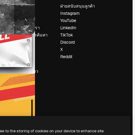
ราคา
ฝ่ายสนับสนุนลูกค้า
เกี่ยวกับเรา
Instagram
รีวิว
YouTube
น
ร่วมงานกับเรา
LinkedIn
แนวโน้มการค้นหา
TikTok
บล็อก
Discord
กิจกรรม
X
Slidesgo
Reddit
ือ
ขายเนื้อหา
ห้องแถลงข่าว
กำลังมองหา
magnific.ai
ree to the storing of cookies on your device to enhance site