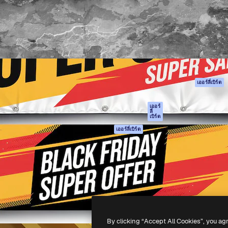
รรค์เพื่อผลักดันผลงานที่ดี
Spaces
Academy
ใช้งานกว่า 1 ล้านราย
ผู้ช่วย AI
เอกสาร
อทีฟ, บริษัท, เอเจนซี และสตูดิ
เครื่องมือสร้าง
การสนับสนุน
รูปภาพด้วย AI
เงื่อนไขการใช้งา
เครื่องมือสร้างวิดีโอ
นโยบายความเป็น
ด้วย AI
ส่วนตัว
เครื่องกำเนิดเสียง AI
ต้นฉบับ
เออร์ลี่เบิร์ด
สต็อกเนื้อหา
นโยบายคุกกี้
MCP สำหรับ
ศูนย์ความน่าเชื่อถ
เออร์
ลี่
Claude/ChatGPT
เบิร์ด
พันธมิตร
Agents
เออร์ลี่เบิร์ด
ธุรกิจ
เอพีไอ
แอปมือถือ
เครื่องมือ Magnific
ทั้งหมด
-
2026
Freepik Company S.L.U.
สงวนลิขสิทธิ์
.
By clicking “Accept All Cookies”, you ag