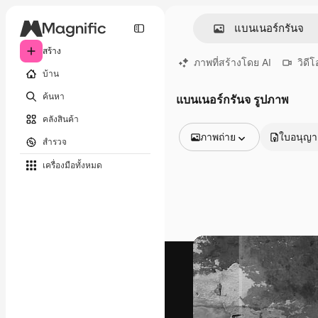
สร้าง
ภาพที่สร้างโดย AI
วิดีโ
บ้าน
ค้นหา
แบนเนอร์กรันจ รูปภาพ
คลังสินค้า
ภาพถ่าย
ใบอนุญ
สำรวจ
รูปภาพทั้งหมด
เครื่องมือทั้งหมด
เวกเตอร์
ภาพประกอบ
ภาพถ่าย
พีดีเอส
เทมเพลต
โมเดลจำลอง
วิดีโอ
คลิปวิดีโอ
โมชั่นกราฟิก
เทมเพลตวิดีโอ
ไอคอน
แบบจำลอง 3 มิติ
แบบอักษร