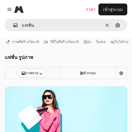
Magnific
ราคา
เข้าสู่ระบบ
Close menu
ชัดเจน
ค้นหาต
ภาพที่สร้างโดย AI
วิดีโอที่สร้างโดย AI
ญี่ปุ่น
โมเดล
ฤดูใบไม้ร่วง
แฟชั่น รูปภาพ
ภาพถ่าย
ตัวกรอง