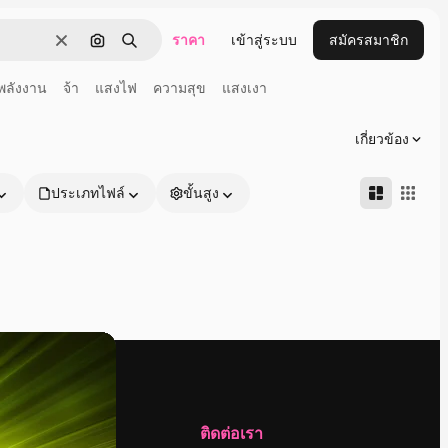
ราคา
เข้าสู่ระบบ
สมัครสมาชิก
ชัดเจน
ค้นหาตามรูปภาพ
ค้นหา
พลังงาน
จ้า
แสงไฟ
ความสุข
แสงเงา
เกี่ยวข้อง
ประเภทไฟล์
ขั้นสูง
บริษัท
ติดต่อเรา