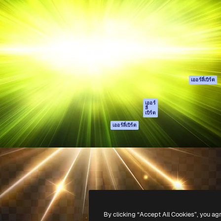
รรค์เพื่อผลักดันผลงานที่ดี
Spaces
Academy
ใช้งานกว่า 1 ล้านราย
ผู้ช่วย AI
เอกสาร
อทีฟ, บริษัท, เอเจนซี และสตูดิ
เครื่องมือสร้าง
การสนับสนุน
รูปภาพด้วย AI
เงื่อนไขการใช้งา
เครื่องมือสร้างวิดีโอ
นโยบายความเป็น
ด้วย AI
ส่วนตัว
เครื่องกำเนิดเสียง AI
ต้นฉบับ
เออร์ลี่เบิร์ด
สต็อกเนื้อหา
นโยบายคุกกี้
MCP สำหรับ
ศูนย์ความน่าเชื่อถ
เออร์
ลี่
Claude/ChatGPT
เบิร์ด
พันธมิตร
Agents
เออร์ลี่เบิร์ด
ธุรกิจ
เอพีไอ
แอปมือถือ
เครื่องมือ Magnific
ทั้งหมด
-
2026
Freepik Company S.L.U.
สงวนลิขสิทธิ์
.
By clicking “Accept All Cookies”, you ag