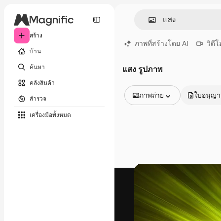
สร้าง
ภาพที่สร้างโดย AI
วิดีโ
บ้าน
ค้นหา
แสง รูปภาพ
คลังสินค้า
ภาพถ่าย
ใบอนุญ
สำรวจ
รูปภาพทั้งหมด
เครื่องมือทั้งหมด
เวกเตอร์
ภาพประกอบ
ภาพถ่าย
พีดีเอส
เทมเพลต
โมเดลจำลอง
วิดีโอ
คลิปวิดีโอ
โมชั่นกราฟิก
เทมเพลตวิดีโอ
ไอคอน
แบบจำลอง 3 มิติ
แบบอักษร