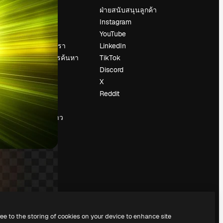
ราคา
ฝ่ายสนับสนุนลูกค้า
เกี่ยวกับเรา
Instagram
รีวิว
YouTube
น
ร่วมงานกับเรา
LinkedIn
แนวโน้มการค้นหา
TikTok
บล็อก
Discord
กิจกรรม
X
Slidesgo
Reddit
ือ
ขายเนื้อหา
ห้องแถลงข่าว
กำลังมองหา
magnific.ai
ree to the storing of cookies on your device to enhance site