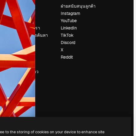
ราคา
ฝ่ายสนับสนุนลูกค้า
เกี่ยวกับเรา
Instagram
รีวิว
YouTube
น
ร่วมงานกับเรา
LinkedIn
แนวโน้มการค้นหา
TikTok
บล็อก
Discord
กิจกรรม
X
Slidesgo
Reddit
ือ
ขายเนื้อหา
ห้องแถลงข่าว
กำลังมองหา
magnific.ai
ree to the storing of cookies on your device to enhance site