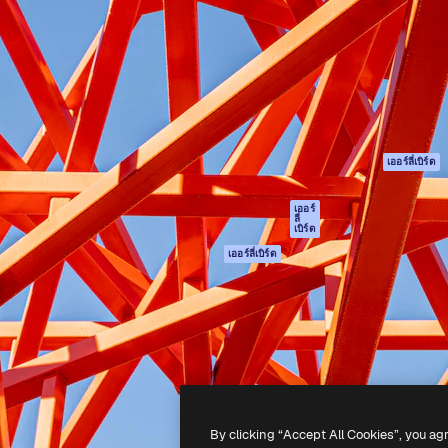
รรค์เพื่อผลักดันผลงานที่ดี
Spaces
Academy
ใช้งานกว่า 1 ล้านราย
ผู้ช่วย AI
เอกสาร
อทีฟ, บริษัท, เอเจนซี และสตูดิ
เครื่องมือสร้าง
การสนับสนุน
รูปภาพด้วย AI
เงื่อนไขการใช้งา
เครื่องมือสร้างวิดีโอ
นโยบายความเป็น
ด้วย AI
ส่วนตัว
เครื่องกำเนิดเสียง AI
ต้นฉบับ
เออร์ลี่เบิร์ด
สต็อกเนื้อหา
นโยบายคุกกี้
MCP สำหรับ
ศูนย์ความน่าเชื่อถ
เออร์
ลี่
Claude/ChatGPT
เบิร์ด
พันธมิตร
Agents
เออร์ลี่เบิร์ด
ธุรกิจ
เอพีไอ
แอปมือถือ
เครื่องมือ Magnific
ทั้งหมด
-
2026
Freepik Company S.L.U.
สงวนลิขสิทธิ์
.
By clicking “Accept All Cookies”, you ag