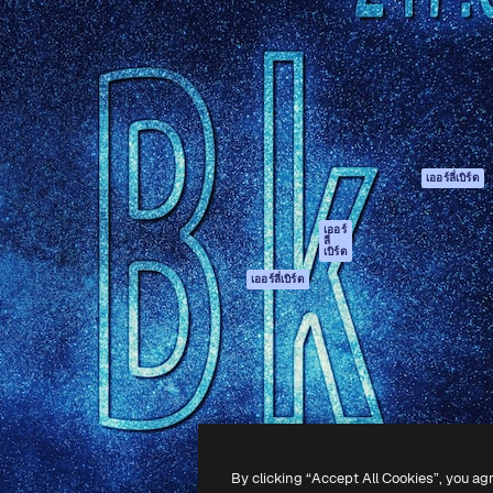
รรค์เพื่อผลักดันผลงานที่ดี
Spaces
Academy
ใช้งานกว่า 1 ล้านราย
ผู้ช่วย AI
เอกสาร
อทีฟ, บริษัท, เอเจนซี และสตูดิ
เครื่องมือสร้าง
การสนับสนุน
รูปภาพด้วย AI
เงื่อนไขการใช้งา
เครื่องมือสร้างวิดีโอ
นโยบายความเป็น
ด้วย AI
ส่วนตัว
เครื่องกำเนิดเสียง AI
ต้นฉบับ
เออร์ลี่เบิร์ด
สต็อกเนื้อหา
นโยบายคุกกี้
MCP สำหรับ
ศูนย์ความน่าเชื่อถ
เออร์
ลี่
Claude/ChatGPT
เบิร์ด
พันธมิตร
Agents
เออร์ลี่เบิร์ด
ธุรกิจ
เอพีไอ
แอปมือถือ
เครื่องมือ Magnific
ทั้งหมด
-
2026
Freepik Company S.L.U.
สงวนลิขสิทธิ์
.
By clicking “Accept All Cookies”, you ag