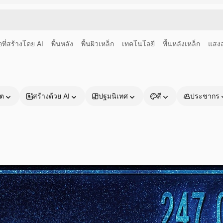
อที่สร้างโดย AI
พื้นหลัง
พื้นผิวเหล็ก
เทคโนโลยี
พื้นหลังเหล็ก
แสงส
าต
สร้างด้วย AI
ปฐมนิเทศ
สี
ประชากร
ผลิตภัณฑ์
เริ่มต้นใช้งาน