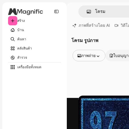
สร้าง
ภาพที่สร้างโดย AI
วิดีโ
บ้าน
ค้นหา
โครม รูปภาพ
คลังสินค้า
ภาพถ่าย
ใบอนุญ
สำรวจ
รูปภาพทั้งหมด
เครื่องมือทั้งหมด
เวกเตอร์
ภาพประกอบ
ภาพถ่าย
พีดีเอส
เทมเพลต
โมเดลจำลอง
วิดีโอ
คลิปวิดีโอ
โมชั่นกราฟิก
เทมเพลตวิดีโอ
ไอคอน
แบบจำลอง 3 มิติ
แบบอักษร