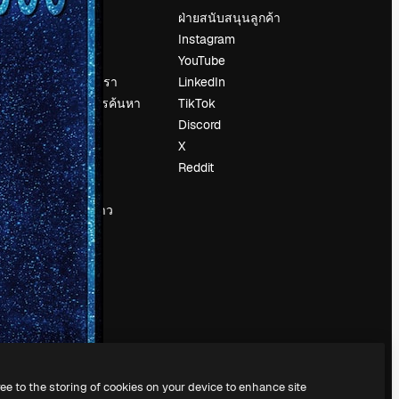
ราคา
ฝ่ายสนับสนุนลูกค้า
เกี่ยวกับเรา
Instagram
รีวิว
YouTube
น
ร่วมงานกับเรา
LinkedIn
แนวโน้มการค้นหา
TikTok
บล็อก
Discord
กิจกรรม
X
Slidesgo
Reddit
ือ
ขายเนื้อหา
ห้องแถลงข่าว
กำลังมองหา
magnific.ai
ree to the storing of cookies on your device to enhance site